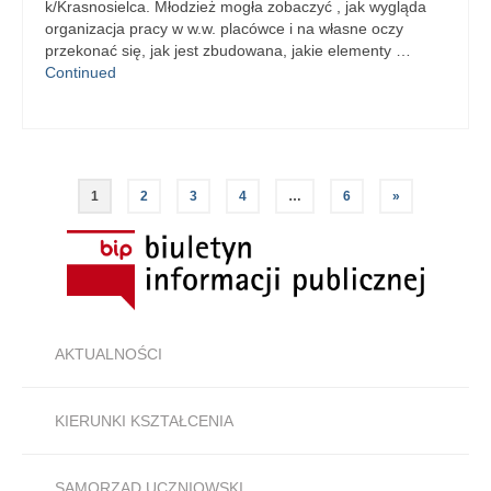
k/Krasnosielca. Młodzież mogła zobaczyć , jak wygląda
organizacja pracy w w.w. placówce i na własne oczy
przekonać się, jak jest zbudowana, jakie elementy …
Continued
Stronicowanie
1
2
3
4
…
6
»
wpisów
AKTUALNOŚCI
KIERUNKI KSZTAŁCENIA
SAMORZĄD UCZNIOWSKI