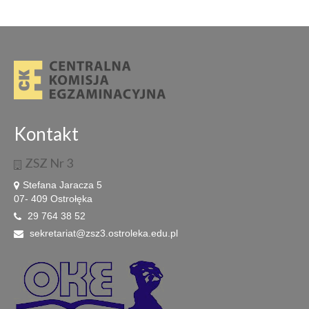
Kontakt
ZSZ Nr 3
Stefana Jaracza 5
07- 409 Ostrołęka
29 764 38 52
sekretariat@zsz3.ostroleka.edu.pl