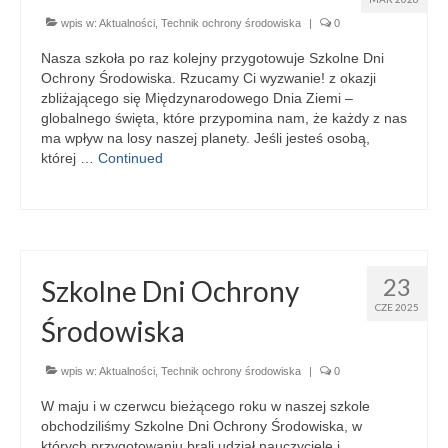
wpis w:
Aktualności
,
Technik ochrony środowiska
|
0
Nasza szkoła po raz kolejny przygotowuje Szkolne Dni
Ochrony Środowiska. Rzucamy Ci wyzwanie! z okazji
zbliżającego się Międzynarodowego Dnia Ziemi –
globalnego święta, które przypomina nam, że każdy z nas
ma wpływ na losy naszej planety. Jeśli jesteś osobą,
której …
Continued
23
Szkolne Dni Ochrony
CZE 2025
Środowiska
wpis w:
Aktualności
,
Technik ochrony środowiska
|
0
W maju i w czerwcu bieżącego roku w naszej szkole
obchodziliśmy Szkolne Dni Ochrony Środowiska, w
których przygotowaniu brali udział nauczyciele i