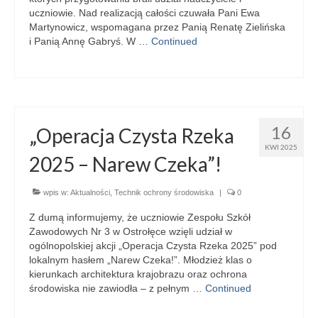
uczniowie. Nad realizacją całości czuwała Pani Ewa
Martynowicz, wspomagana przez Panią Renatę Zielińska
i Panią Annę Gabryś. W …
Continued
16
„Operacja Czysta Rzeka
KWI 2025
2025 – Narew Czeka”!
wpis w:
Aktualności
,
Technik ochrony środowiska
|
0
Z dumą informujemy, że uczniowie Zespołu Szkół
Zawodowych Nr 3 w Ostrołęce wzięli udział w
ogólnopolskiej akcji „Operacja Czysta Rzeka 2025” pod
lokalnym hasłem „Narew Czeka!”. Młodzież klas o
kierunkach architektura krajobrazu oraz ochrona
środowiska nie zawiodła – z pełnym …
Continued