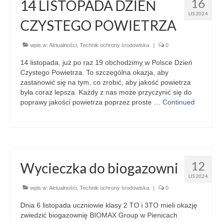
16
14 LISTOPADA DZIEŃ
LIS 2024
CZYSTEGO POWIETRZA
wpis w:
Aktualności
,
Technik ochrony środowiska
|
0
14 listopada, już po raz 19 obchodzimy w Polsce Dzień
Czystego Powietrza. To szczególna okazja, aby
zastanowić się na tym, co zrobić, aby jakość powietrza
była coraz lepsza. Każdy z nas może przyczynić się do
poprawy jakości powietrza poprzez proste …
Continued
12
Wycieczka do biogazowni
LIS 2024
wpis w:
Aktualności
,
Technik ochrony środowiska
|
0
Dnia 6 listopada uczniowie klasy 2 TO i 3TO mieli okazję
zwiedzić biogazownię BIOMAX Group w Pienicach