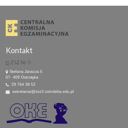
Kontakt
ZSZ Nr 3
Stefana Jaracza 5
07- 409 Ostrołęka
29 764 38 52
sekretariat@zsz3.ostroleka.edu.pl